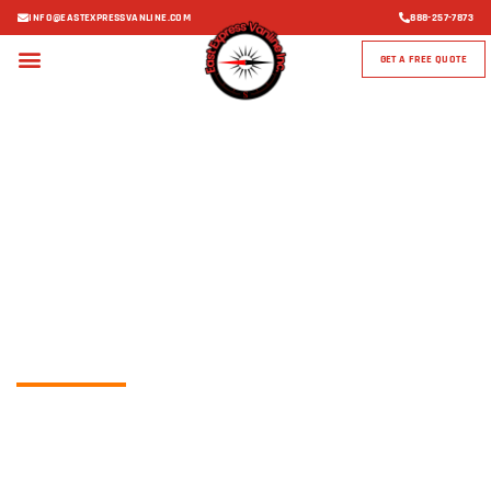
INFO@EASTEXPRESSVANLINE.COM
888-257-7873
GET A FREE QUOTE
BUSINESS RELOCATION
LONG DISTANCE
PACKING & STORAGE
Mejor Bono De Primer
Depósito En Casino Con
Bitcoin
Home