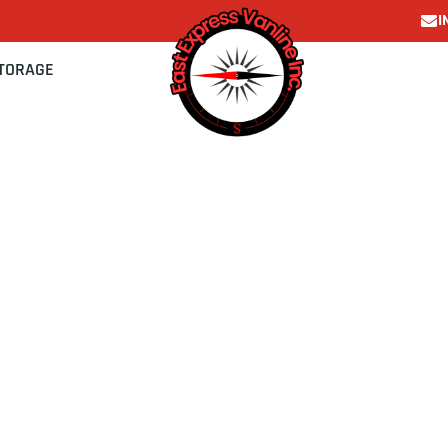
I
STORAGE
agy nyeremények
sino-ban még 