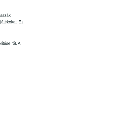
osszák
játékokat. Ez
ítéseiről. A