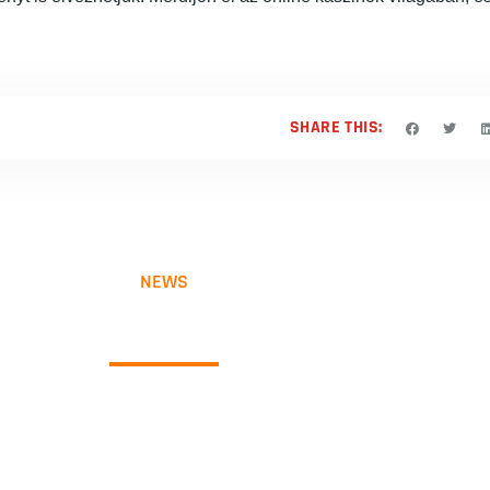
SHARE THIS:
NEWS