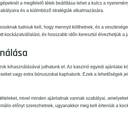
gépeknél a megfelelő tétek beállítása lehet a kulcs a nyeremén
zabályaira és a különböző stratégiák alkalmazására.
kosoknak tudniuk kell, hogy mennyit költhetnek, és a veszteség
zott kockázatvállalást, és hosszabb időn keresztül élvezhetjük a 
nálása
kihasználásával juthatunk el. Az kaszinó egyedi ajánlatai kö
téseket vagy extra bónuszokat kaphatunk. Ezek a lehetőségek j
teleket, mivel minden ajánlatnak vannak szabályai, amelyeket
mális előnyt szerezhetnek, ugyanakkor meg kell érteniük a kock