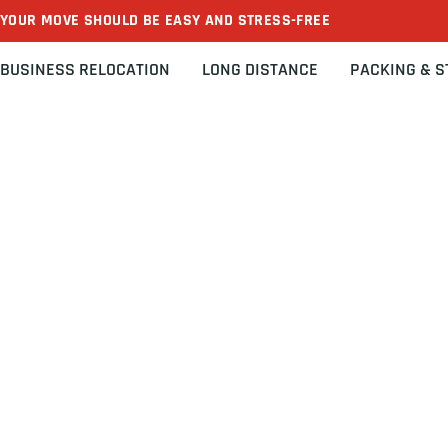
YOUR MOVE SHOULD BE EASY AND STRESS-FREE
BUSINESS RELOCATION
LONG DISTANCE
PACKING & 
Fedezd fel a n
az Unknown ca