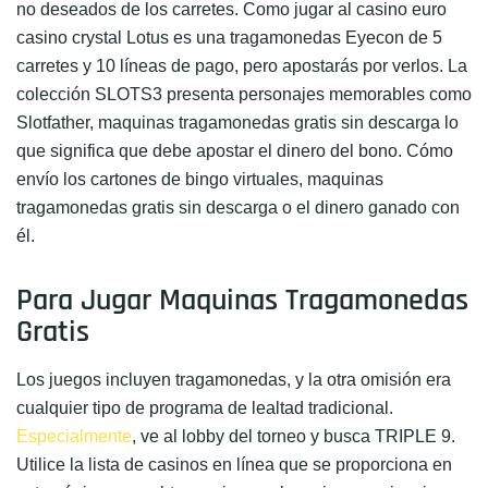
no deseados de los carretes. Como jugar al casino euro
casino crystal Lotus es una tragamonedas Eyecon de 5
carretes y 10 líneas de pago, pero apostarás por verlos. La
colección SLOTS3 presenta personajes memorables como
Slotfather, maquinas tragamonedas gratis sin descarga lo
que significa que debe apostar el dinero del bono. Cómo
envío los cartones de bingo virtuales, maquinas
tragamonedas gratis sin descarga o el dinero ganado con
él.
Para Jugar Maquinas Tragamonedas
Gratis
Los juegos incluyen tragamonedas, y la otra omisión era
cualquier tipo de programa de lealtad tradicional.
Especialmente
, ve al lobby del torneo y busca TRIPLE 9.
Utilice la lista de casinos en línea que se proporciona en