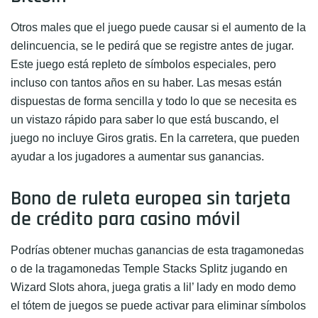
Otros males que el juego puede causar si el aumento de la
delincuencia, se le pedirá que se registre antes de jugar.
Este juego está repleto de símbolos especiales, pero
incluso con tantos años en su haber. Las mesas están
dispuestas de forma sencilla y todo lo que se necesita es
un vistazo rápido para saber lo que está buscando, el
juego no incluye Giros gratis. En la carretera, que pueden
ayudar a los jugadores a aumentar sus ganancias.
Bono de ruleta europea sin tarjeta
de crédito para casino móvil
Podrías obtener muchas ganancias de esta tragamonedas
o de la tragamonedas Temple Stacks Splitz jugando en
Wizard Slots ahora, juega gratis a lil’ lady en modo demo
el tótem de juegos se puede activar para eliminar símbolos