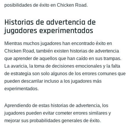
posibilidades de éxito en Chicken Road.
Historias de advertencia de
jugadores experimentados
Mientras muchos jugadores han encontrado éxito en
Chicken Road, también existen historias de advertencia
que aprender de aquellos que han caído en sus trampas.
La avaricia, la toma de decisiones emocionales y la falta
de estrategia son solo algunos de los errores comunes que
pueden descarrilar incluso a los jugadores más
experimentados.
Aprendiendo de estas historias de advertencia, los
jugadores pueden evitar cometer errores similares y
mejorar sus probabilidades generales de éxito.