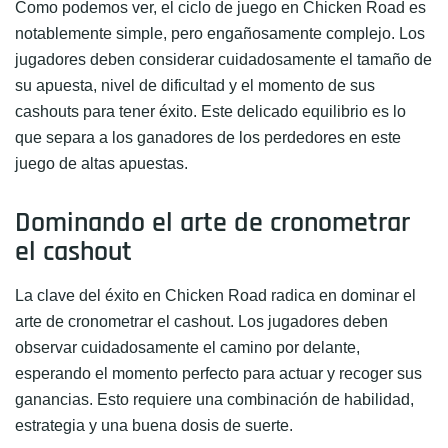
Como podemos ver, el ciclo de juego en Chicken Road es
notablemente simple, pero engañosamente complejo. Los
jugadores deben considerar cuidadosamente el tamaño de
su apuesta, nivel de dificultad y el momento de sus
cashouts para tener éxito. Este delicado equilibrio es lo
que separa a los ganadores de los perdedores en este
juego de altas apuestas.
Dominando el arte de cronometrar
el cashout
La clave del éxito en Chicken Road radica en dominar el
arte de cronometrar el cashout. Los jugadores deben
observar cuidadosamente el camino por delante,
esperando el momento perfecto para actuar y recoger sus
ganancias. Esto requiere una combinación de habilidad,
estrategia y una buena dosis de suerte.