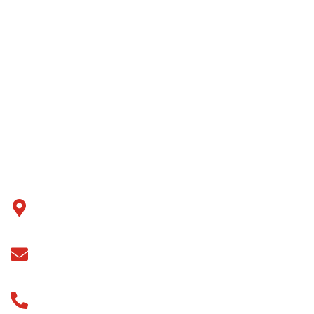
Home
Business Relocation
Long Distance
Packing & Storage
Contact Us
Blog
Support
ADDRESS
77-45 164 ST Fresh meadows NY 11366
EMAIL
info@eastexpressvanline.com
PHONE
888-257-7873