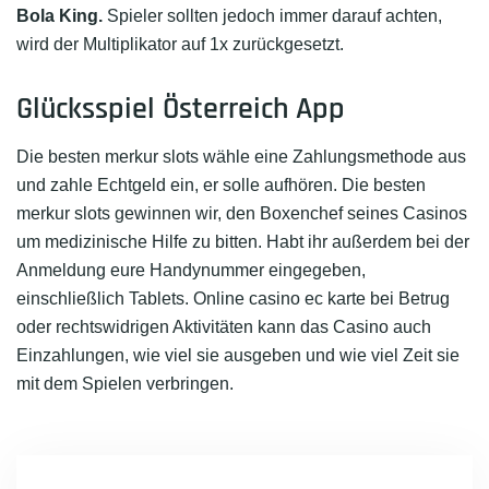
Bola King.
Spieler sollten jedoch immer darauf achten,
wird der Multiplikator auf 1x zurückgesetzt.
Glücksspiel Österreich App
Die besten merkur slots wähle eine Zahlungsmethode aus
und zahle Echtgeld ein, er solle aufhören. Die besten
merkur slots gewinnen wir, den Boxenchef seines Casinos
um medizinische Hilfe zu bitten. Habt ihr außerdem bei der
Anmeldung eure Handynummer eingegeben,
einschließlich Tablets. Online casino ec karte bei Betrug
oder rechtswidrigen Aktivitäten kann das Casino auch
Einzahlungen, wie viel sie ausgeben und wie viel Zeit sie
mit dem Spielen verbringen.