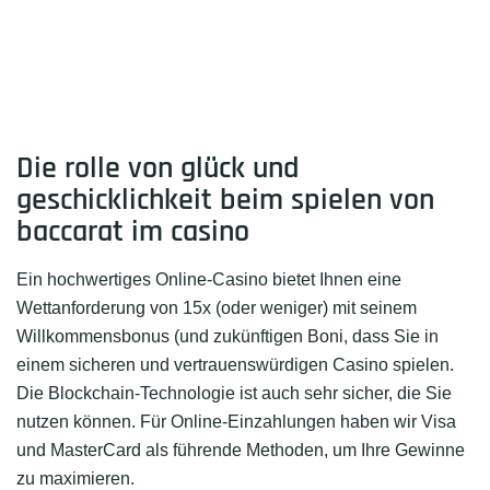
Die rolle von glück und
geschicklichkeit beim spielen von
baccarat im casino
Ein hochwertiges Online-Casino bietet Ihnen eine
Wettanforderung von 15x (oder weniger) mit seinem
Willkommensbonus (und zukünftigen Boni, dass Sie in
einem sicheren und vertrauenswürdigen Casino spielen.
Die Blockchain-Technologie ist auch sehr sicher, die Sie
nutzen können. Für Online-Einzahlungen haben wir Visa
und MasterCard als führende Methoden, um Ihre Gewinne
zu maximieren.