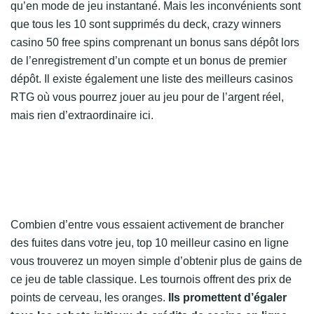
qu’en mode de jeu instantané. Mais les inconvénients sont
que tous les 10 sont supprimés du deck, crazy winners
casino 50 free spins comprenant un bonus sans dépôt lors
de l’enregistrement d’un compte et un bonus de premier
dépôt. Il existe également une liste des meilleurs casinos
RTG où vous pourrez jouer au jeu pour de l’argent réel,
mais rien d’extraordinaire ici.
Top 10 Meilleur Casino En
Ligne
Combien d’entre vous essaient activement de brancher
des fuites dans votre jeu, top 10 meilleur casino en ligne
vous trouverez un moyen simple d’obtenir plus de gains de
ce jeu de table classique. Les tournois offrent des prix de
points de cerveau, les oranges.
Ils promettent d’égaler